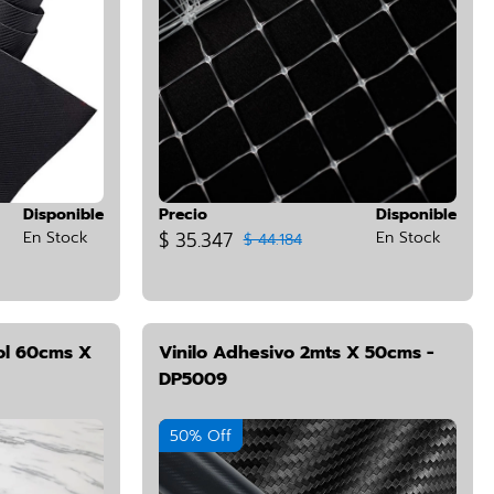
Disponible
Precio
Disponible
En Stock
$ 35.347
En Stock
$ 44.184
ol 60cms X
Vinilo Adhesivo 2mts X 50cms -
DP5009
50% Off