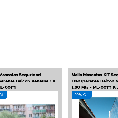
 Mascotas Seguridad
Malla Mascotas KIT Se
parente Balcón Ventana 1 X
Transparente Balcón V
ML-001*1
1,80 Mts - ML-001*1 Kit
Off
20% Off