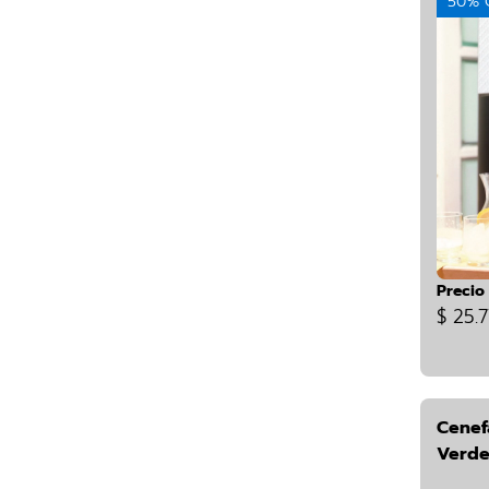
50% 
Precio
$ 25.7
Cenef
Verde