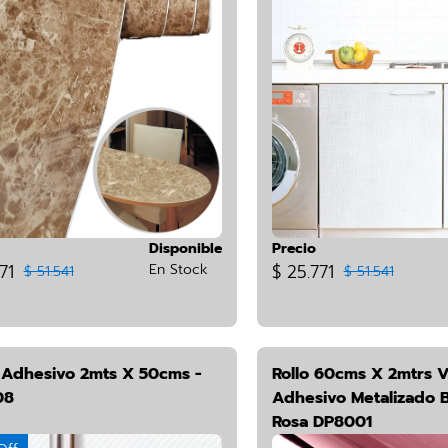
Disponible
Precio
71
En Stock
$ 25.771
$ 51.541
$ 51.541
o Adhesivo 2mts X 50cms -
Rollo 60cms X 2mtrs V
08
Adhesivo Metalizado B
Rosa DP8001