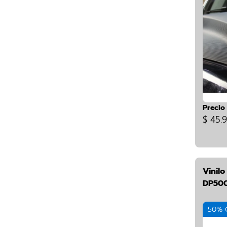
Precio
$ 45.
Vinil
DP500
50% 