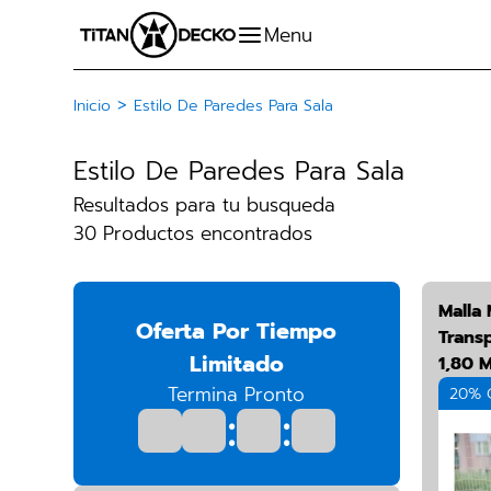
>
Inicio
Estilo De Paredes Para Sala
Estilo De Paredes Para Sala
Resultados para tu busqueda
30 Productos encontrados
Malla
Oferta Por Tiempo
Trans
Limitado
1,80 
Termina Pronto
20% 
:
: