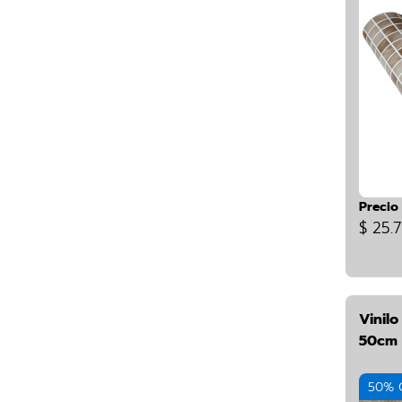
Precio
$ 25.7
Vinil
50cm 
50% 