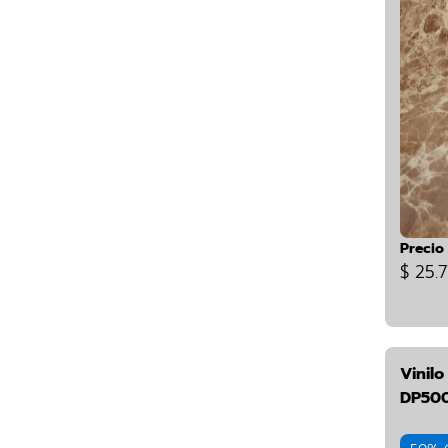
Precio
$ 25.7
Vinil
DP50