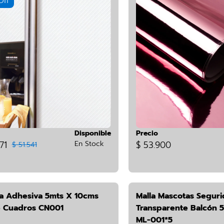
Off
Disponible
Precio
71
En Stock
$ 53.900
$ 51.541
a Adhesiva 5mts X 10cms
Malla Mascotas Segur
 Cuadros CN001
Transparente Balcón 5
ML-001*5