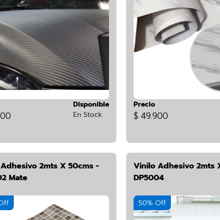
Disponible
Precio
900
En Stock
$ 49.900
o Adhesivo 2mts X 50cms -
Vinilo Adhesivo 2mts 
2 Mate
DP5004
Off
50% Off