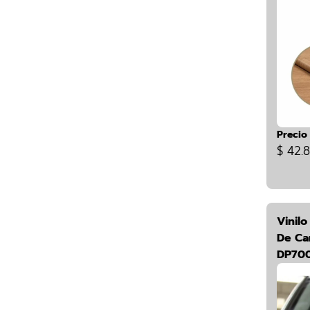
Precio
$ 42.
Vinilo
De Ca
DP700