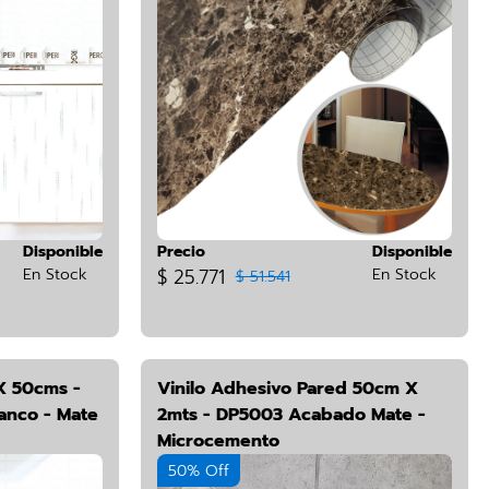
Disponible
Precio
Disponible
En Stock
$ 25.771
En Stock
$ 51.541
X 50cms -
Vinilo Adhesivo Pared 50cm X
anco - Mate
2mts - DP5003 Acabado Mate -
Microcemento
50% Off