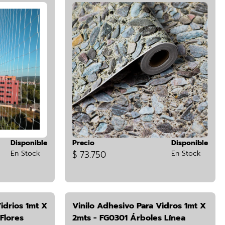
Disponible
Precio
Disponible
En Stock
$ 73.750
En Stock
idrios 1mt X
Vinilo Adhesivo Para Vidros 1mt X
Flores
2mts - FG0301 Árboles Línea