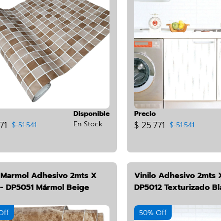
Disponible
Precio
71
En Stock
$ 25.771
$ 51.541
$ 51.541
o Marmol Adhesivo 2mts X
Vinilo Adhesivo 2mts 
- DP5051 Mármol Beige
DP5012 Texturizado Bl
Off
50% Off