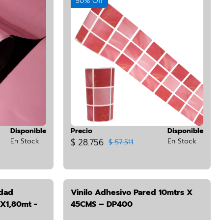
50% Off
Disponible
Precio
Disponible
En Stock
$ 28.756
En Stock
$ 57.511
idad
Vinilo Adhesivo Pared 10mtrs X
X1,80mt -
45CMS – DP400