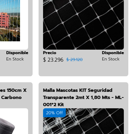
Disponible
Precio
Disponible
En Stock
$ 23.296
En Stock
$ 29.120
les 150cm X
Malla Mascotas KIT Seguridad
e Carbono
Transparente 2mt X 1,80 Mts - ML-
001*2 Kit
20% Off