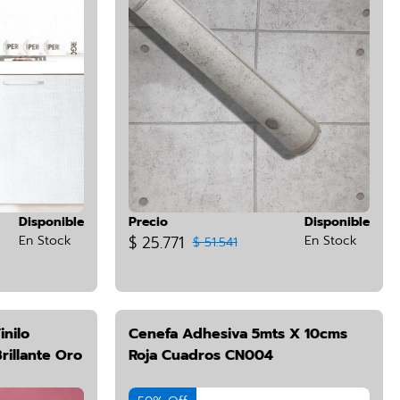
Disponible
Precio
Disponible
En Stock
$ 25.771
En Stock
$ 51.541
inilo
Cenefa Adhesiva 5mts X 10cms
rillante Oro
Roja Cuadros CN004