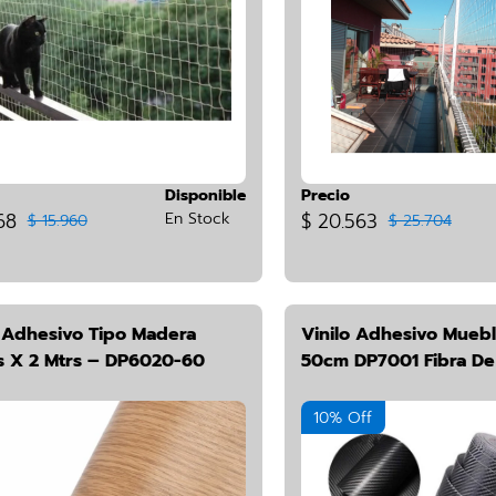
Disponible
Precio
68
En Stock
$ 20.563
$ 15.960
$ 25.704
o Adhesivo Tipo Madera
Vinilo Adhesivo Mueb
 X 2 Mtrs – DP6020-60
50cm DP7001 Fibra D
10% Off