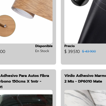
Disponible
Precio
800
En Stock
$ 39.510
$ 43.900
 Adhesivo Para Autos Fibra
Vinilo Adhesivo Marm
rbono 150cms X 1mtr -
2 Mts - DP6010 Mate
1