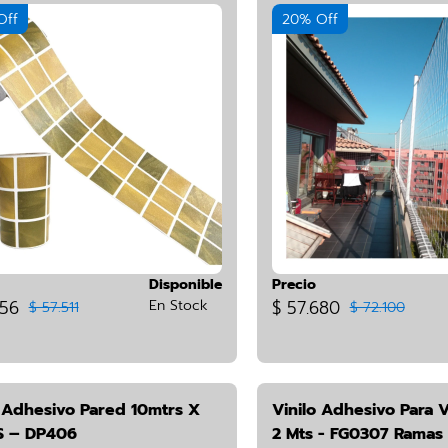
Off
20% Off
Disponible
Precio
756
En Stock
$ 57.680
$ 57.511
$ 72.100
o Adhesivo Pared 10mtrs X
Vinilo Adhesivo Para V
 – DP406
2 Mts - FG0307 Ramas 