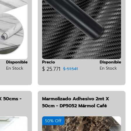
Disponible
Precio
Disponible
En Stock
$ 25.771
En Stock
$ 51.541
X 50cms -
Marmolizado Adhesivo 2mt X
50cm - DP5052 Mármol Café
50% Off