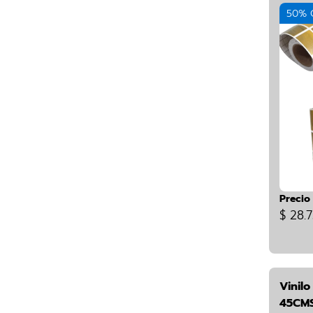
50% 
Precio
$ 28.
Vinil
45CMS