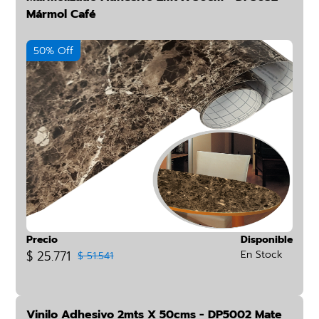
Mármol Café
50% Off
Precio
Disponible
$ 25.771
En Stock
$ 51.541
Vinilo Adhesivo 2mts X 50cms - DP5002 Mate