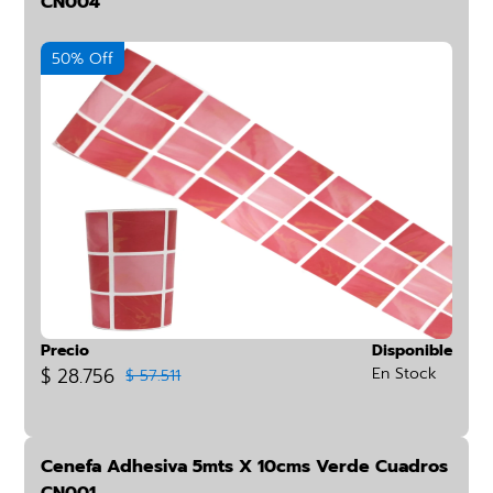
CN004
50% Off
Precio
Disponible
$ 28.756
En Stock
$ 57.511
Cenefa Adhesiva 5mts X 10cms Verde Cuadros