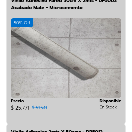
Vinilo Adhesivo Pared 50cm X 2mts - DP5003
Acabado Mate - Microcemento
50% Off
Precio
Disponible
$ 25.771
En Stock
$ 51.541