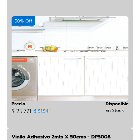
50% Off
Precio
Disponible
$ 25.771
En Stock
$ 51.541
Vinilo Adhesivo 2mts X 50cms - DP5008