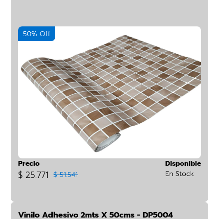
50% Off
Precio
Disponible
$ 25.771
En Stock
$ 51.541
Vinilo Adhesivo 2mts X 50cms - DP5004