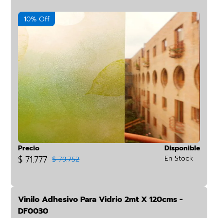
10% Off
Precio
Disponible
$ 71.777
En Stock
$ 79.752
Vinilo Adhesivo Para Vidrio 2mt X 120cms -
DF0030