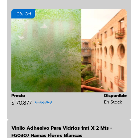
10% Off
Precio
Disponible
$ 70.877
En Stock
$ 78.752
Vinilo Adhesivo Para Vidrios 1mt X 2 Mts -
FG0307 Ramas Flores Blancas