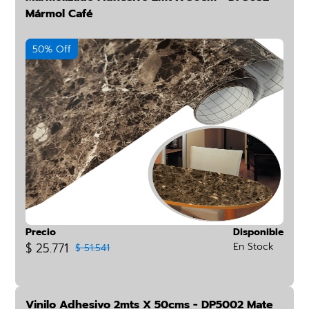
Mármol Café
50% Off
Precio
Disponible
$ 25.771
En Stock
$ 51.541
Vinilo Adhesivo 2mts X 50cms - DP5002 Mate