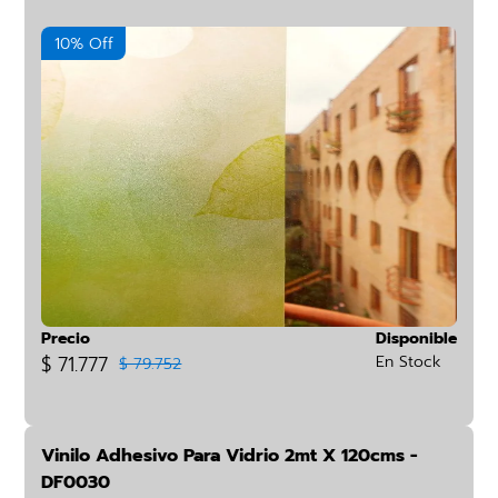
10% Off
Precio
Disponible
$ 71.777
En Stock
$ 79.752
Vinilo Adhesivo Para Vidrio 2mt X 120cms -
DF0030