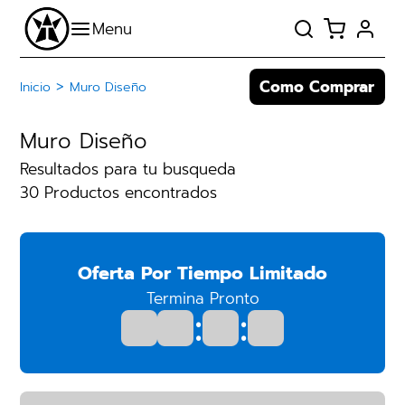
Como Comprar
>
Inicio
Muro Diseño
Muro Diseño
Resultados para tu busqueda
30 Productos encontrados
Oferta Por Tiempo Limitado
Termina Pronto
:
: