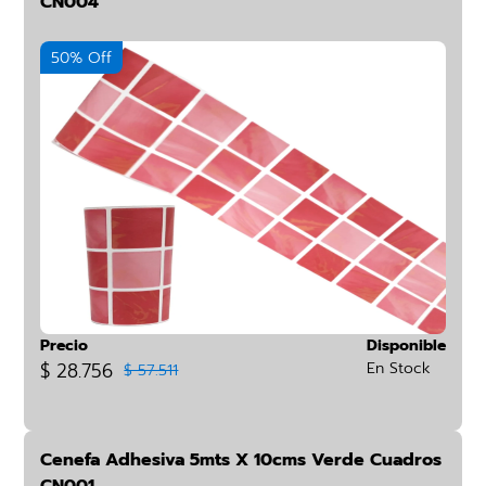
CN004
50% Off
Precio
Disponible
$ 28.756
En Stock
$ 57.511
Cenefa Adhesiva 5mts X 10cms Verde Cuadros