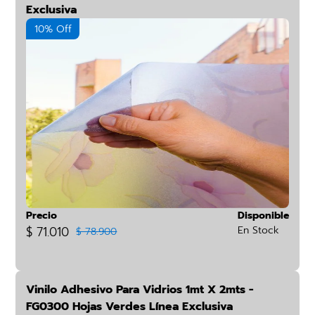
Exclusiva
10% Off
Precio
Disponible
$ 71.010
En Stock
$ 78.900
Vinilo Adhesivo Para Vidrios 1mt X 2mts -
FG0300 Hojas Verdes Línea Exclusiva