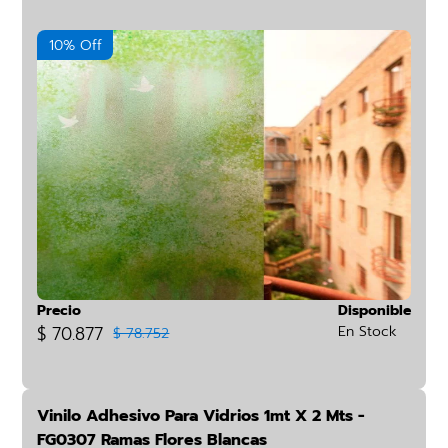
10% Off
Precio
Disponible
$ 70.877
En Stock
$ 78.752
Vinilo Adhesivo Para Vidrios 1mt X 2 Mts -
FG0307 Ramas Flores Blancas