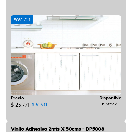
50% Off
Precio
Disponible
$ 25.771
En Stock
$ 51.541
Vinilo Adhesivo 2mts X 50cms - DP5008