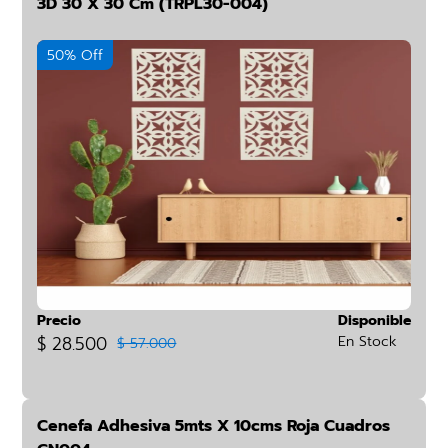
3D 30 X 30 Cm (TRPL30-004)
50% Off
Precio
Disponible
$ 28.500
En Stock
$ 57.000
Cenefa Adhesiva 5mts X 10cms Roja Cuadros