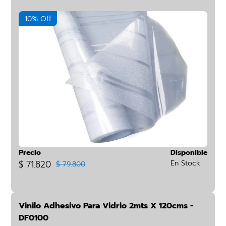
10% Off
Precio
Disponible
$ 71.820
En Stock
$ 79.800
Vinilo Adhesivo Para Vidrio 2mts X 120cms -
DF0100