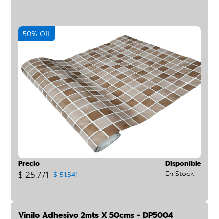
50% Off
Precio
Disponible
$ 25.771
En Stock
$ 51.541
Vinilo Adhesivo 2mts X 50cms - DP5004