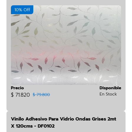
10% Off
Precio
Disponible
$ 71.820
En Stock
$ 79.800
Vinilo Adhesivo Para Vidrio Ondas Grises 2mt
X 120cms - DF0102