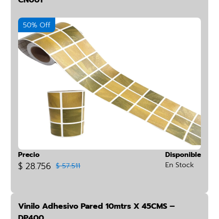
CN001
50% Off
Precio
Disponible
$ 28.756
En Stock
$ 57.511
Vinilo Adhesivo Pared 10mtrs X 45CMS –
DP400