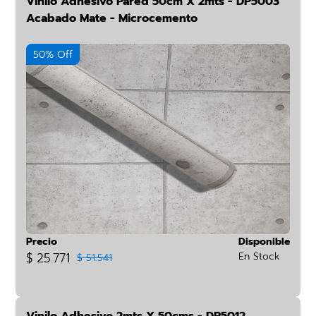
Vinilo Adhesivo Pared 50cm X 2mts - DP5003
Acabado Mate - Microcemento
50% Off
Precio
Disponible
$ 25.771
En Stock
$ 51.541