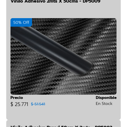
Vinilo Adhesivo 2mts X 50cms - DP5009
50% Off
Precio
Disponible
$ 25.771
En Stock
$ 51.541