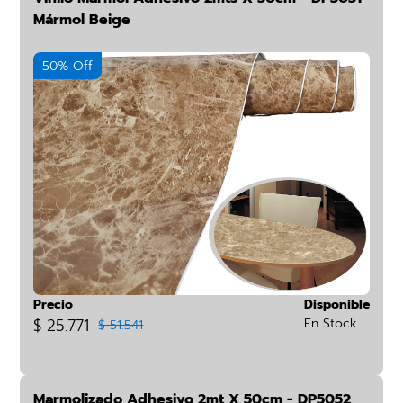
Mármol Beige
50% Off
Precio
Disponible
$ 25.771
En Stock
$ 51.541
Marmolizado Adhesivo 2mt X 50cm - DP5052