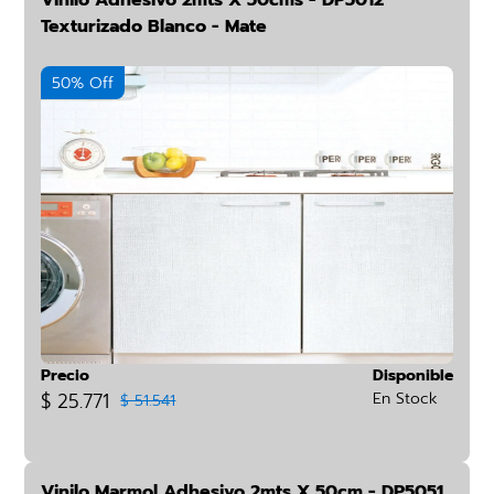
Vinilo Adhesivo 2mts X 50cms - DP5012
Texturizado Blanco - Mate
50% Off
Precio
Disponible
$ 25.771
En Stock
$ 51.541
Vinilo Marmol Adhesivo 2mts X 50cm - DP5051