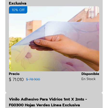
Exclusiva
10% Off
Precio
Disponible
$ 71.010
En Stock
$ 78.900
Vinilo Adhesivo Para Vidrios 1mt X 2mts -
FG0300 Hojas Verdes Línea Exclusiva