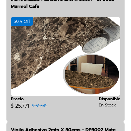
Mármol Café
50% Off
Precio
Disponible
$ 25.771
En Stock
$ 51.541
Vinilo Adhesivo 2mts X 50cms - DP5002 Mate