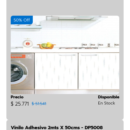
50% Off
Precio
Disponible
$ 25.771
En Stock
$ 51.541
Vinilo Adhesivo 2mts X 50cms - DP5008