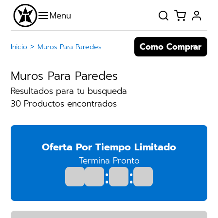
Como Comprar
>
Inicio
Muros Para Paredes
Muros Para Paredes
Resultados para tu busqueda
30 Productos encontrados
Oferta Por Tiempo Limitado
Termina Pronto
:
: