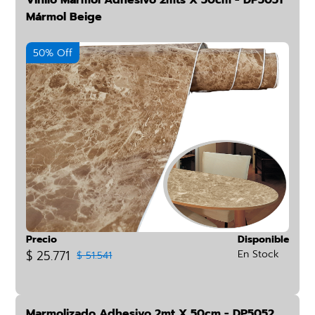
Vinilo Marmol Adhesivo 2mts X 50cm - DP5051
Mármol Beige
50% Off
Precio
Disponible
$ 25.771
En Stock
$ 51.541
Marmolizado Adhesivo 2mt X 50cm - DP5052