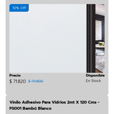
10% Off
Precio
Disponible
$ 71.820
En Stock
$ 79.800
Vinilo Adhesivo Para Vidrios 2mt X 120 Cms -
FG001 Bambú Blanco