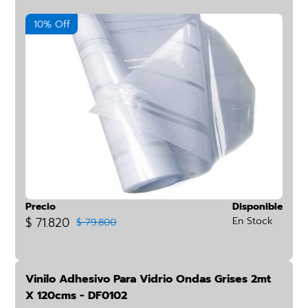
10% Off
Precio
Disponible
$ 71.820
En Stock
$ 79.800
Vinilo Adhesivo Para Vidrio Ondas Grises 2mt
X 120cms - DF0102