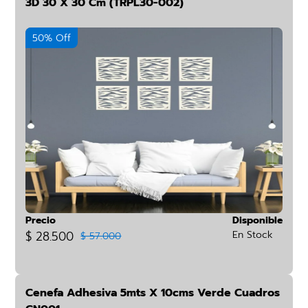
3D 30 X 30 Cm (TRPL30-002)
50% Off
Precio
Disponible
$ 28.500
En Stock
$ 57.000
Cenefa Adhesiva 5mts X 10cms Verde Cuadros