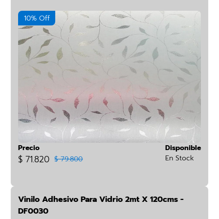
10% Off
Precio
Disponible
$ 71.820
En Stock
$ 79.800
Vinilo Adhesivo Para Vidrio 2mt X 120cms -
DF0030