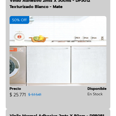
Vinilo Adhesivo 2mts X 50cms - DP5012
Texturizado Blanco - Mate
50% Off
Precio
Disponible
$ 25.771
En Stock
$ 51.541