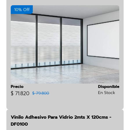
10% Off
Precio
Disponible
$ 71.820
En Stock
$ 79.800
Vinilo Adhesivo Para Vidrio 2mts X 120cms -
DF0100