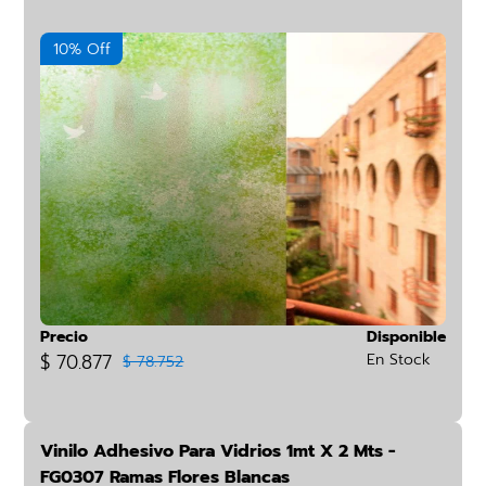
10% Off
Precio
Disponible
$ 70.877
En Stock
$ 78.752
Vinilo Adhesivo Para Vidrios 1mt X 2 Mts -
FG0307 Ramas Flores Blancas