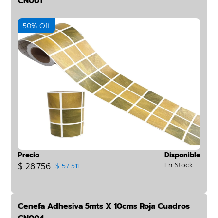
CN001
50% Off
Precio
Disponible
$ 28.756
En Stock
$ 57.511
Cenefa Adhesiva 5mts X 10cms Roja Cuadros