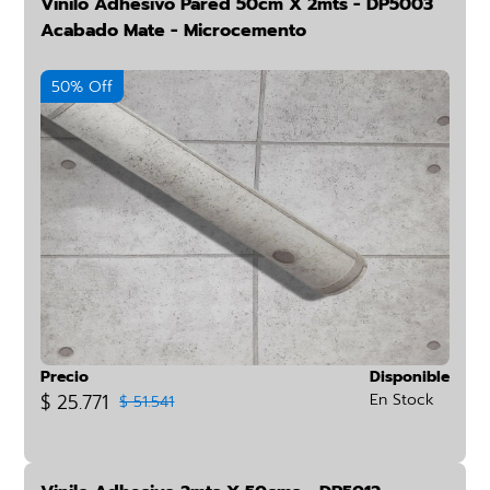
Vinilo Adhesivo Pared 50cm X 2mts - DP5003
Acabado Mate - Microcemento
50% Off
Precio
Disponible
$ 25.771
En Stock
$ 51.541