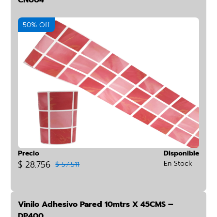
CN004
50% Off
Precio
Disponible
$ 28.756
En Stock
$ 57.511
Vinilo Adhesivo Pared 10mtrs X 45CMS –
DP400