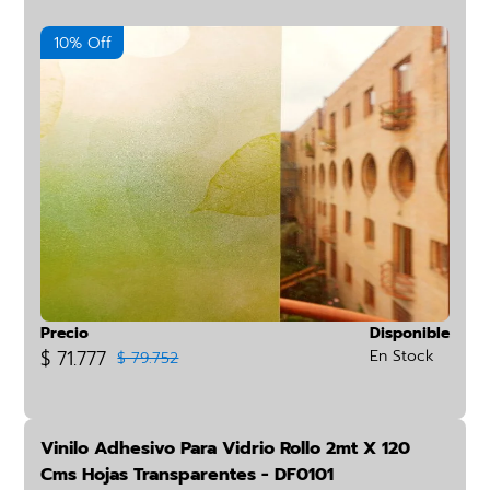
10% Off
Precio
Disponible
$ 71.777
En Stock
$ 79.752
Vinilo Adhesivo Para Vidrio Rollo 2mt X 120
Cms Hojas Transparentes - DF0101