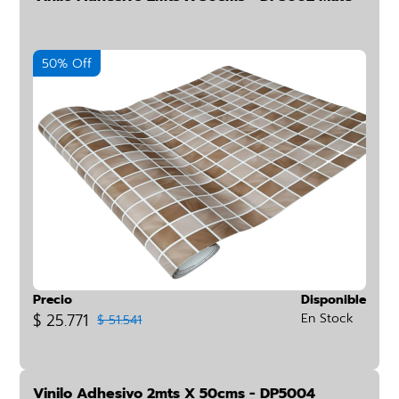
50% Off
Precio
Disponible
$ 25.771
En Stock
$ 51.541
Vinilo Adhesivo 2mts X 50cms - DP5004