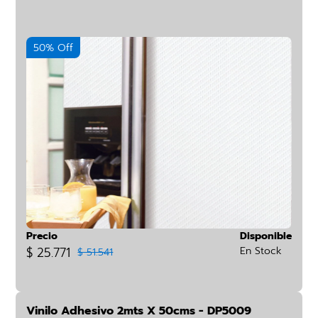
50% Off
Precio
Disponible
$ 25.771
En Stock
$ 51.541
Vinilo Adhesivo 2mts X 50cms - DP5009