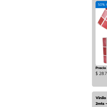
50% 
Precio
$ 28.
Vinilo
2mts 