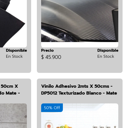
Disponible
Precio
Disponible
En Stock
$ 45.900
En Stock
d 50cm X
Vinilo Adhesivo 2mts X 50cms -
o Mate -
DP5012 Texturizado Blanco - Mate
50% Off