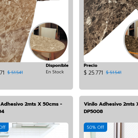
Disponible
Precio
71
En Stock
$ 25.771
$ 51.541
$ 51.541
o Adhesivo 2mts X 50cms -
Vinilo Adhesivo 2mts 
04
DP5008
Off
50% Off