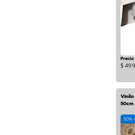
Precio
$ 49.
Vinil
50cm 
50% 