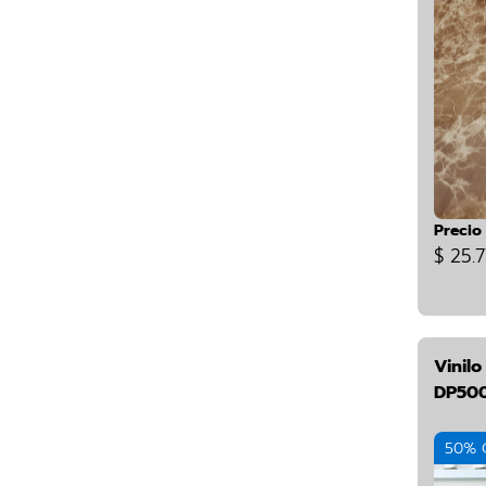
Precio
$ 25.7
Vinil
DP50
50% 