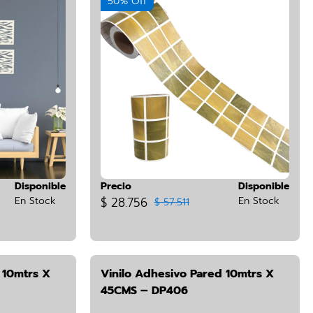
50% Off
Disponible
Precio
Disponible
En Stock
$ 28.756
En Stock
$ 57.511
 10mtrs X
Vinilo Adhesivo Pared 10mtrs X
45CMS – DP406