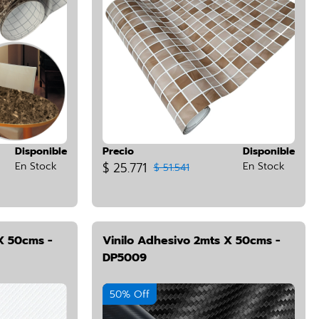
Disponible
Precio
Disponible
En Stock
$ 25.771
En Stock
$ 51.541
X 50cms -
Vinilo Adhesivo 2mts X 50cms -
DP5009
50% Off