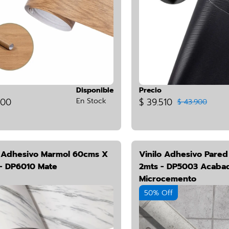
Disponible
Precio
800
En Stock
$ 39.510
$ 43.900
o Adhesivo Marmol 60cms X
Vinilo Adhesivo Pare
 - DP6010 Mate
2mts - DP5003 Acabad
Microcemento
50% Off