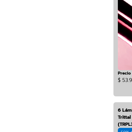
Precio
$ 53.
6 Lám
Tritta
(TRPL