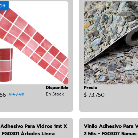
Off
Disponible
Precio
756
En Stock
$ 73.750
$ 57.511
 Adhesivo Para Vidros 1mt X
Vinilo Adhesivo Para V
- FG0301 Árboles Línea
2 Mts - FG0307 Ramas 