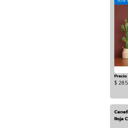
50% 
Precio
$ 28.
Cenef
Roja 