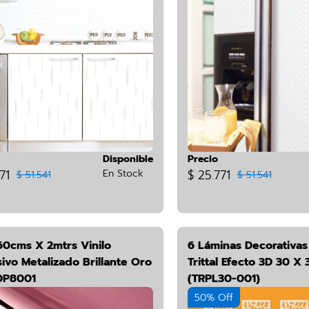
Disponible
Precio
71
En Stock
$ 25.771
$ 51.541
$ 51.541
60cms X 2mtrs Vinilo
6 Láminas Decorativas
ivo Metalizado Brillante Oro
Trittal Efecto 3D 30 X
DP8001
(TRPL30-001)
50% Off