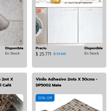
Disponible
Precio
Disponible
En Stock
$ 25.771
En Stock
$ 51.541
 2mt X
Vinilo Adhesivo 2mts X 50cms -
l Café
DP5002 Mate
50% Off