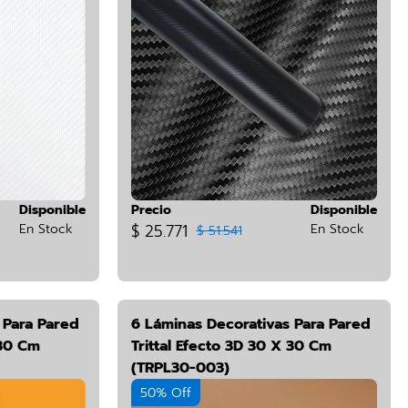
Disponible
Precio
Disponible
En Stock
$ 25.771
En Stock
$ 51.541
 Para Pared
6 Láminas Decorativas Para Pared
 30 Cm
Trittal Efecto 3D 30 X 30 Cm
(TRPL30-003)
50% Off