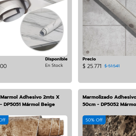
Disponible
Precio
900
En Stock
$ 25.771
$ 51.541
o Marmol Adhesivo 2mts X
Marmolizado Adhesivo
- DP5051 Mármol Beige
50cm - DP5052 Mármo
Off
50% Off