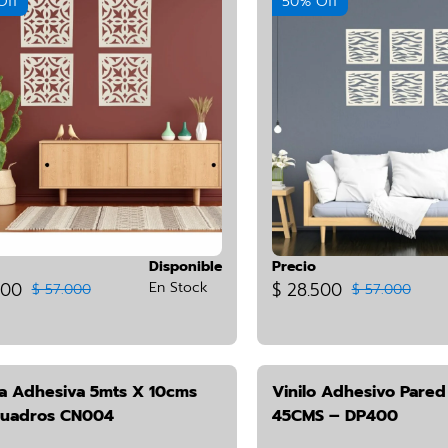
Off
50% Off
Disponible
Precio
500
En Stock
$ 28.500
$ 57.000
$ 57.000
a Adhesiva 5mts X 10cms
Vinilo Adhesivo Pared
Cuadros CN004
45CMS – DP400