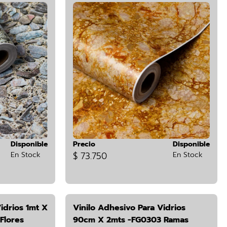
Disponible
Precio
Disponible
En Stock
$ 73.750
En Stock
idrios 1mt X
Vinilo Adhesivo Para Vidrios
Flores
90cm X 2mts -FG0303 Ramas