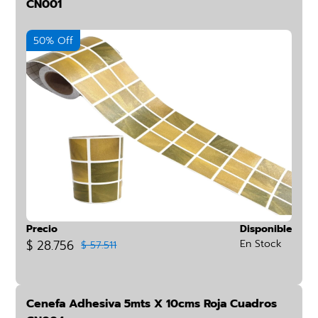
CN001
50% Off
Precio
Disponible
$ 28.756
En Stock
$ 57.511
Cenefa Adhesiva 5mts X 10cms Roja Cuadros