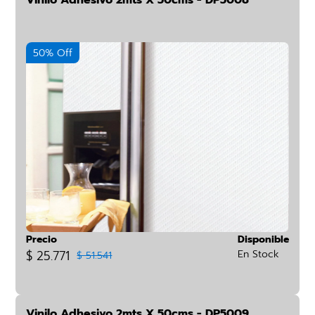
Vinilo Adhesivo 2mts X 50cms - DP5008
50% Off
Precio
Disponible
$ 25.771
En Stock
$ 51.541
Vinilo Adhesivo 2mts X 50cms - DP5009