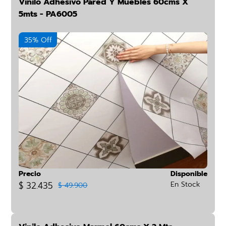
Vinilo Adhesivo Pared Y Muebles 60cms X
5mts - PA6005
35% Off
Precio
Disponible
$ 32.435
En Stock
$ 49.900