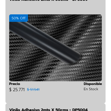
50% Off
Precio
Disponible
$ 25.771
En Stock
$ 51.541
Vinilo Adhesivo 2mts X 50cms - DP5004