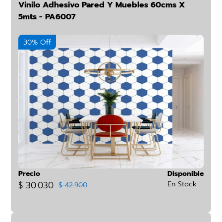
Vinilo Adhesivo Pared Y Muebles 60cms X
5mts - PA6007
30% Off
Precio
Disponible
$ 30.030
En Stock
$ 42.900