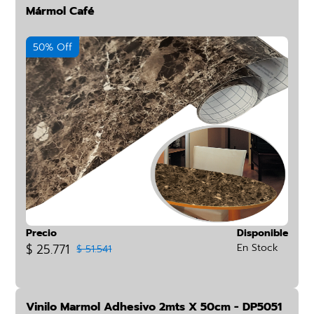
Mármol Café
50% Off
Precio
Disponible
$ 25.771
En Stock
$ 51.541
Vinilo Marmol Adhesivo 2mts X 50cm - DP5051