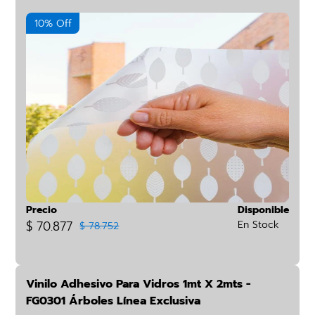
10% Off
Precio
Disponible
$ 70.877
En Stock
$ 78.752
Vinilo Adhesivo Para Vidros 1mt X 2mts -
FG0301 Árboles Línea Exclusiva