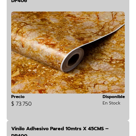
DP406
Precio
Disponible
$ 73.750
En Stock
Vinilo Adhesivo Pared 10mtrs X 45CMS –