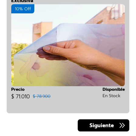
Exclusiva
10% Off
Precio
Disponible
$ 71.010
En Stock
$ 78.900