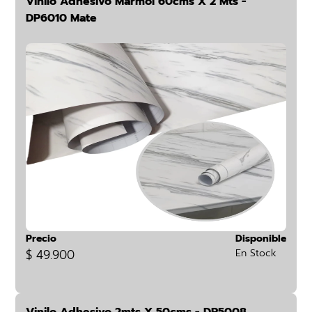
Vinilo Adhesivo Marmol 60cms X 2 Mts -
DP6010 Mate
Precio
Disponible
$ 49.900
En Stock