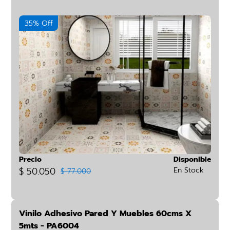
35% Off
Precio
Disponible
$ 50.050
En Stock
$ 77.000
Vinilo Adhesivo Pared Y Muebles 60cms X
5mts - PA6004