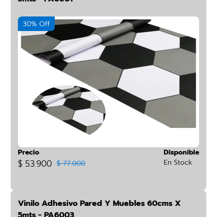
30% Off
Precio
Disponible
$ 53.900
En Stock
$ 77.000
Vinilo Adhesivo Pared Y Muebles 60cms X
5mts - PA6003