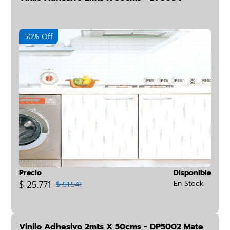
50% Off
Precio
Disponible
$ 25.771
En Stock
$ 51.541
Vinilo Adhesivo 2mts X 50cms - DP5002 Mate