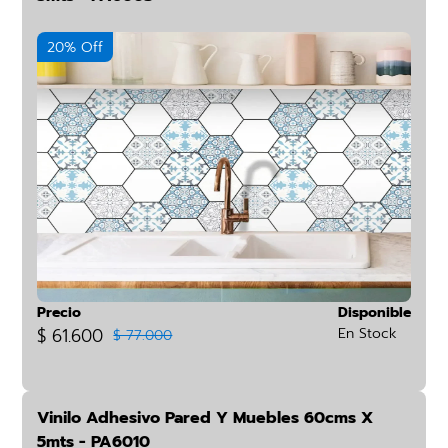
20% Off
Precio
Disponible
$ 61.600
En Stock
$ 77.000
Vinilo Adhesivo Pared Y Muebles 60cms X
5mts - PA6010