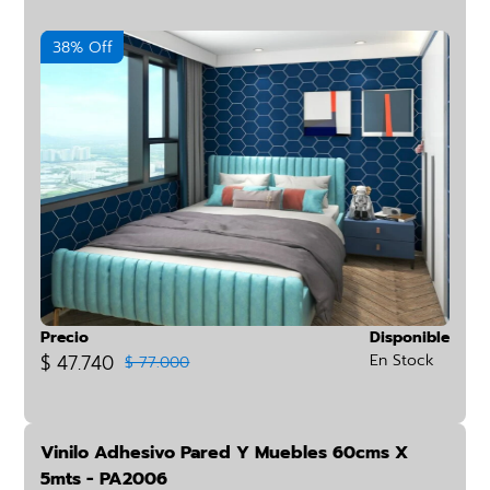
38% Off
Precio
Disponible
$ 47.740
En Stock
$ 77.000
Vinilo Adhesivo Pared Y Muebles 60cms X
5mts - PA2006