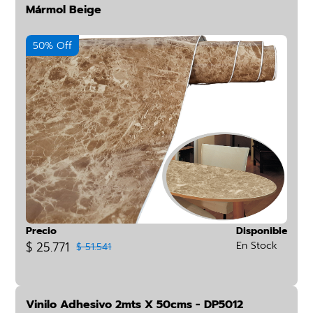
Mármol Beige
50% Off
Precio
Disponible
$ 25.771
En Stock
$ 51.541
Vinilo Adhesivo 2mts X 50cms - DP5012