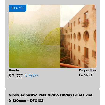
10% Off
Precio
Disponible
$ 71.777
En Stock
$ 79.752
Vinilo Adhesivo Para Vidrio Ondas Grises 2mt
X 120cms - DF0102