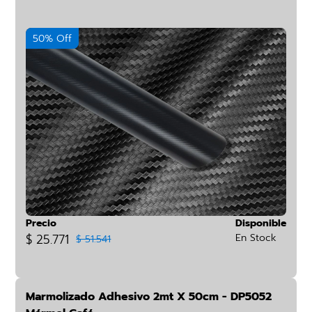
50% Off
Precio
Disponible
$ 25.771
En Stock
$ 51.541
Marmolizado Adhesivo 2mt X 50cm - DP5052