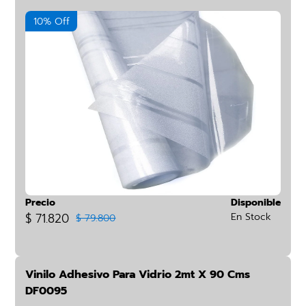
10% Off
Precio
Disponible
$ 71.820
En Stock
$ 79.800
Vinilo Adhesivo Para Vidrio 2mt X 90 Cms
DF0095