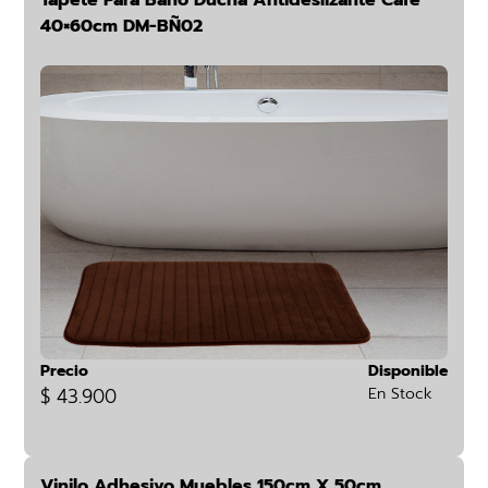
Tapete Para Baño Ducha Antideslizante Café
40×60cm DM-BÑ02
Precio
Disponible
$ 43.900
En Stock
Vinilo Adhesivo Muebles 150cm X 50cm