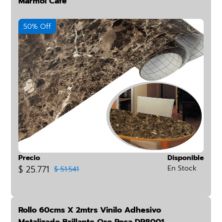
Mármol Café
50% Off
Precio
Disponible
$ 25.771
En Stock
$ 51.541
Rollo 60cms X 2mtrs Vinilo Adhesivo