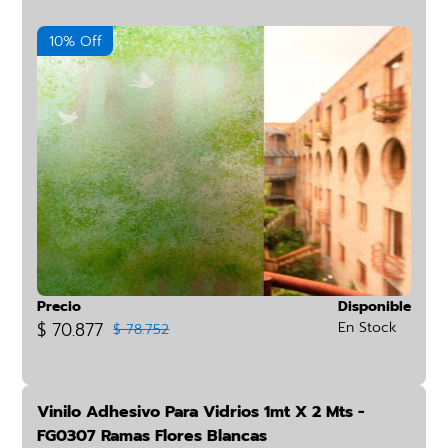
10% Off
Precio
Disponible
$ 70.877
En Stock
$ 78.752
Vinilo Adhesivo Para Vidrios 1mt X 2 Mts -
FG0307 Ramas Flores Blancas