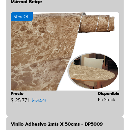
Mármol Beige
50% Off
Precio
Disponible
$ 25.771
En Stock
$ 51.541
Vinilo Adhesivo 2mts X 50cms - DP5009