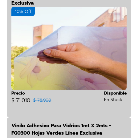
Exclusiva
10% Off
Precio
Disponible
$ 71.010
En Stock
$ 78.900
Vinilo Adhesivo Para Vidrios 1mt X 2mts -
FG0300 Hojas Verdes Línea Exclusiva