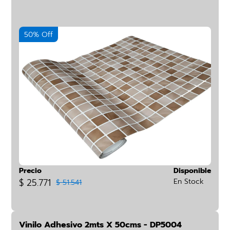
50% Off
Precio
Disponible
$ 25.771
En Stock
$ 51.541
Vinilo Adhesivo 2mts X 50cms - DP5004