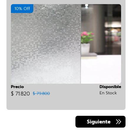
10% Off
Precio
Disponible
$ 71.820
En Stock
$ 79.800