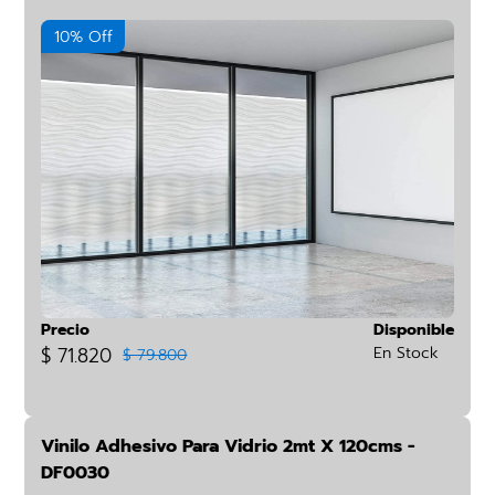
10% Off
Precio
Disponible
$ 71.820
En Stock
$ 79.800
Vinilo Adhesivo Para Vidrio 2mt X 120cms -
DF0030