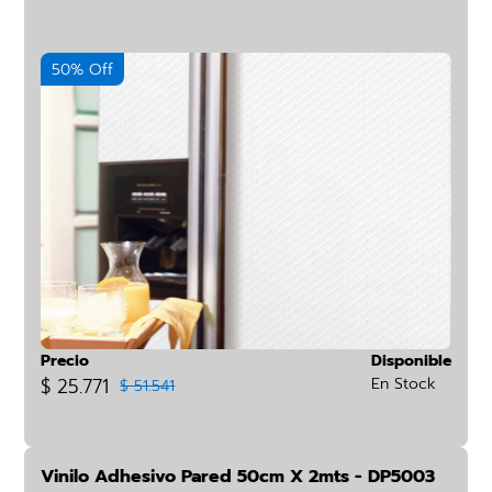
50% Off
Precio
Disponible
$ 25.771
En Stock
$ 51.541
Vinilo Adhesivo Pared 50cm X 2mts - DP5003