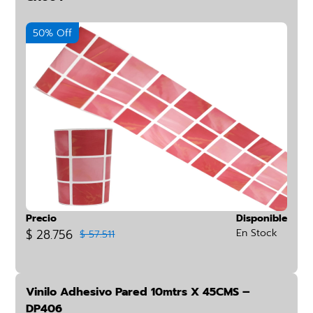
50% Off
Precio
Disponible
$ 28.756
En Stock
$ 57.511
Vinilo Adhesivo Pared 10mtrs X 45CMS –
DP406