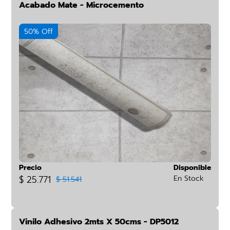
Acabado Mate - Microcemento
50% Off
Precio
Disponible
$ 25.771
En Stock
$ 51.541
Vinilo Adhesivo 2mts X 50cms - DP5012