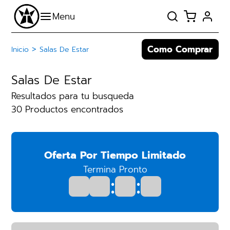
Como Comprar
>
Inicio
Salas De Estar
Salas De Estar
Resultados para tu busqueda
30 Productos encontrados
Oferta Por Tiempo Limitado
Termina Pronto
:
: