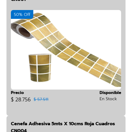
50% Off
Precio
Disponible
$ 28.756
En Stock
$ 57.511
Cenefa Adhesiva 5mts X 10cms Roja Cuadros
CN004