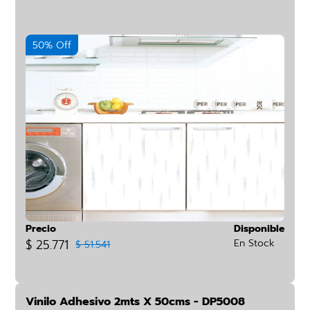
50% Off
Precio
Disponible
$ 25.771
En Stock
$ 51.541
Vinilo Adhesivo 2mts X 50cms - DP5008